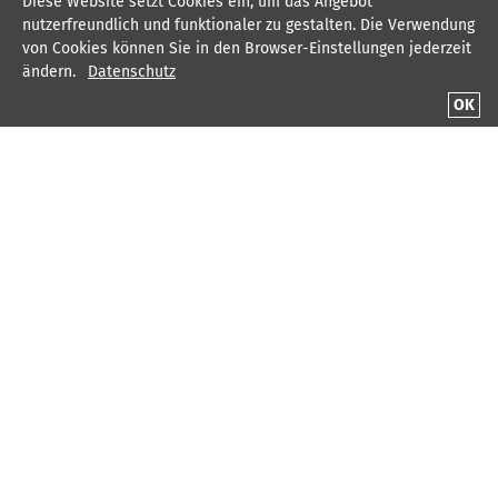
Diese Website setzt Cookies ein, um das Angebot
nutzerfreundlich und funktionaler zu gestalten. Die Verwendung
von Cookies können Sie in den Browser-Einstellungen jederzeit
ändern.
Datenschutz
OK
Bildung
Matthias-Claudius Schule: zweizügige Grundschule
mit rd. 180 Schülern/innen
Matthias-Claudius Gesamtschule: Sek I (vierzügig) und
Sek II (dreizügig) mit rund 820 Schülern/innen
Matthias-Claudius Berufskolleg: zweijährige
Fachhochschule für Gesundheit und Soziales
Junior-Akademie: Sportverein für technisch und
naturwissenschaftliche Interessierte in Bochum
Wohnen