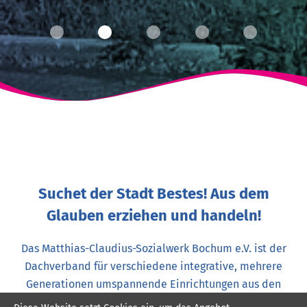
Suchet der Stadt Bestes! Aus dem
Glauben erziehen und handeln!
Das Matthias-Claudius-Sozialwerk Bochum e.V. ist der
Dachverband für verschiedene integrative, mehrere
Generationen umspannende Einrichtungen aus den
Bereichen: